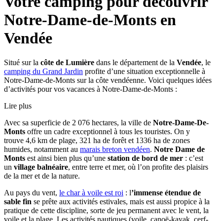
Votre camping pour découvrir
Notre-Dame-de-Monts en
Vendée
Situé sur la
côte de Lumière
dans le département de la
Vendée
, le
camping du Grand Jardin
profite d’une situation exceptionnelle à
Notre-Dame-de-Monts sur la côte vendéenne. Voici quelques idées
d’activités pour vos vacances à Notre-Dame-de-Monts :
Lire plus
Avec sa superficie de 2 076 hectares, la ville de
Notre-Dame-De-
Monts
offre un cadre exceptionnel à tous les touristes. On y
trouve 4,6 km de plage, 321 ha de forêt et 1336 ha de zones
humides, notamment au
marais breton vendéen
.
Notre Dame de
Monts
est ainsi bien plus qu’une
station de bord de mer
: c’est
un
village balnéaire
, entre terre et mer, où l’on profite des plaisirs
de la mer et de la nature.
Au pays du vent,
le char à voile est roi
: l
’immense étendue de
sable fin
se prête aux activités estivales, mais est aussi propice à la
pratique de cette discipline, sorte de jeu permanent avec le vent, la
voile et la plage. Les activités nautiques (voile, canoë-kayak, cerf-