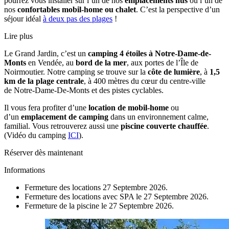
pourrez vous installer sur l’un de nos
emplacements nus
ou l’un de
nos
confortables mobil-home ou chalet
. C’est la perspective d’un
séjour idéal
à deux pas des plages
!
Lire plus
Le Grand Jardin, c’est un
camping 4 étoiles à Notre-Dame-de-
Monts
en Vendée, au
bord de la mer
, aux portes de l’Île de
Noirmoutier. Notre camping se trouve sur la
côte de lumière
, à
1,5
km de la plage centrale
, à 400 mètres du cœur du centre-ville
de Notre-Dame-De-Monts et des pistes cyclables.
Il vous fera profiter d’une
location de mobil-home
ou
d’un
emplacement de camping
dans un environnement calme,
familial. Vous retrouverez aussi une
piscine couverte chauffée
.
(Vidéo du camping
ICI
).
Réserver dès maintenant
Informations
Fermeture des locations 27 Septembre 2026.
Fermeture des locations avec SPA le 27 Septembre 2026.
Fermeture de la piscine le 27 Septembre 2026.