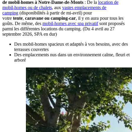
de mobil-homes à Notre-Dame-de-Monts
: De la
location de
mobil-homes ou de chalets
, aux
vastes emplacements de
camping
(disponibilités à partir de mi-avril) pour
votre
tente
,
caravane ou camping-car
, il y en aura pour tous les
goûts. De même, des
mobil-homes avec spa privatif
sont proposés
parmi les différentes locations du camping. (Du 4 avril au 27
septembre 2026, SPA en dur)
Des mobil-homes spacieux
et adaptés à vos besoins, avec des
terrasses couvertes
Des emplacements nus
dans un environnement calme, fleuri et
arboré