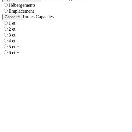
Hébergements
Emplacement
Toutes Capacités
Capacité
1 et +
2 et +
3 et +
4 et +
5 et +
6 et +