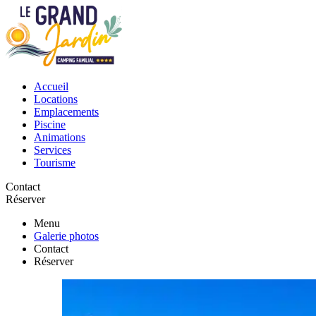
Accueil
Locations
Emplacements
Piscine
Animations
Services
Tourisme
Contact
Réserver
Menu
Galerie photos
Contact
Réserver