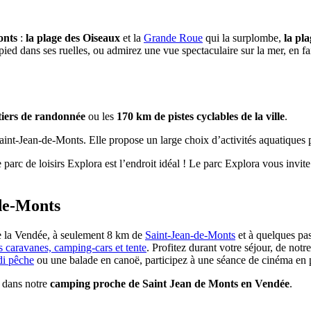
onts
:
la plage des Oiseaux
et la
Grande Roue
qui la surplombe,
la pl
à pied dans ses ruelles, ou admirez une vue spectaculaire sur la mer, en 
tiers de randonnée
ou les
170 km de pistes cyclables de la ville
.
int-Jean-de-Monts. Elle propose un large choix d’activités aquatiques p
parc de loisirs Explora est l’endroit idéal ! Le parc Explora vous invite
de-Monts
e la Vendée, à seulement 8 km de
Saint-Jean-de-Monts
et à quelques pa
 caravanes, camping-cars et tente
. Profitez durant votre séjour, de notr
di pêche
ou une balade en canoë, participez à une séance de cinéma en 
e dans notre
camping proche de Saint Jean de Monts en Vendée
.