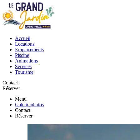
Accueil
Locations
Emplacements
Piscine
Animations
Services
Tourisme
Contact
Réserver
Menu
Galerie photos
Contact
Réserver