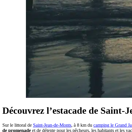
Découvrez l’estacade de Saint-
Sur le littoral de
Saint-Jean-de-Monts
, à 8 km du
camping le Grand Ja
de promenade
et de détente pour les pêcheurs, les habitants et les 