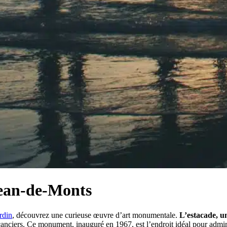
Jean-de-Monts
rdin
, découvrez une curieuse œuvre d’art monumentale.
L’estacade, u
vacanciers. Ce monument, inauguré en 1967, est l’endroit idéal pour admi