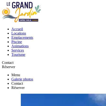
Accueil
Locations
Emplacements
Piscine
Animations
Services
Tourisme
Contact
Réserver
Menu
Galerie photos
Contact
Réserver